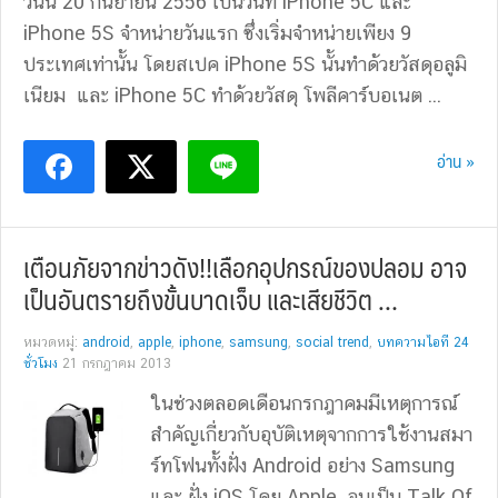
วันนี้ 20 กันยายน 2556 เป็นวันที่ iPhone 5C และ
iPhone 5S จำหน่ายวันแรก ซึ่งเริ่มจำหน่ายเพียง 9
ประเทศเท่านั้น โดยสเปค iPhone 5S นั้นทำด้วยวัสดุอลูมิ
เนียม และ iPhone 5C ทำด้วยวัสดุ โพลีคาร์บอเนต ...
อ่าน »
เตือนภัยจากข่าวดัง!!เลือกอุปกรณ์ของปลอม อาจ
เป็นอันตรายถึงขั้นบาดเจ็บ และเสียชีวิต …
หมวดหมู่:
android
,
apple
,
iphone
,
samsung
,
social trend
,
บทความไอที 24
ชั่วโมง
21 กรกฎาคม 2013
ในช่วงตลอดเดือนกรกฎาคมมีเหตุการณ์
สำคัญเกี่ยวกับอุบัติเหตุจากการใช้งานสมา
ร์ทโฟนทั้งฝั่ง Android อย่าง Samsung
และ ฝั่ง iOS โดย Apple จนเป็น Talk Of