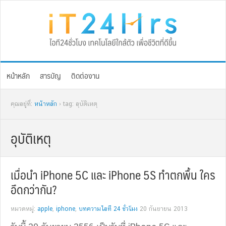
Skip
Skip
Skip
Skip
to
to
to
to
primary
main
primary
footer
navigation
content
sidebar
หน้าหลัก
สารบัญ
ติดต่องาน
คุณอยู่ที่:
หน้าหลัก
› tag: อุบัติเหตุ
อุบัติเหตุ
เมื่อนำ iPhone 5C และ iPhone 5S ทำตกพื้น ใคร
อึดกว่ากัน?
หมวดหมู่:
apple
,
iphone
,
บทความไอที 24 ชั่วโมง
20 กันยายน 2013