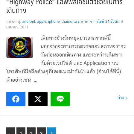
“Highway Police” แอพพลิเคชั่นตัวช่วยในการ
เดินทาง
หมวดหมู่:
android
,
apple
,
iphone
,
thaisoftware
,
บทความไอที 24 ชั่วโมง
9
เมษายน 2011
เดินทางช่วงวันหยุดยาวสงกรานต์นี้
นอกจากจะสามารถตรวจสอบสภาพจราจร
กันก่อนออกเดินทาง และระหว่างเดินทาง
กันด้วยเวปไซต์ และ Application บน
โทรศัพท์มือถือต่างๆที่เคยแนะนำกันไปแล้ว (อ่านได้ที่นี่)
ตัวอย่างเช่น ...
อ่าน »
Page
Page
Page
Page
«
1
2
3
4