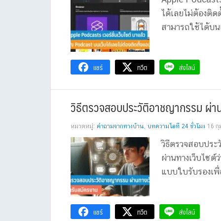
ได้เลยไม่ต้องติด
สามารถใช้ได้บนเว
แชร์
ทวีต
ส่งไลน์
วิธีตรวจสอบประวัติอาชญากรรม ผ่าน
หมวดหมู่:
คำถามจากทางบ้าน
,
บทความไอที 24 ชั่วโมง
16 กุ
วิธีตรวจสอบประ
ผ่านทางเว็บไซต์
แบบใบรับรองเพื
แชร์
ทวีต
ส่งไลน์