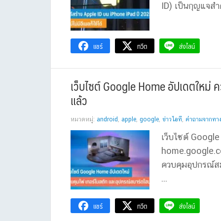
ID) เป็นกุญแจสำค
แชร์
ทวีต
ส่งไลน์
เว็บไซต์ Google Home อัปเดตใหม่ ค
แล้ว
หมวดหมู่:
android
,
apple
,
google
,
ข่าวไอที
,
คำถามจากทาง
เว็บไซต์ Googl
home.google.com
ควบคุมอุปกรณ์สม
...
แชร์
ทวีต
ส่งไลน์