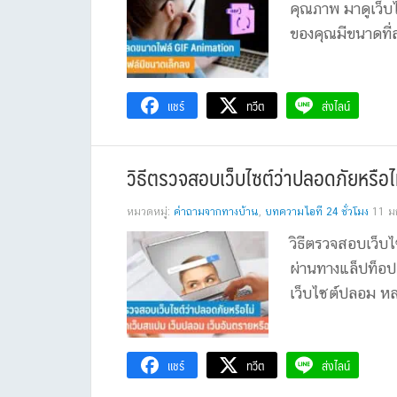
คุณภาพ มาดูเว็บไ
ของคุณมีขนาดที
แชร์
ทวีต
ส่งไลน์
วิธีตรวจสอบเว็บไซต์ว่าปลอดภัยหรือไม
หมวดหมู่:
คำถามจากทางบ้าน
,
บทความไอที 24 ชั่วโมง
11 ม
วิธีตรวจสอบเว็บไ
ผ่านทางแล็ปท็อป 
เว็บไซต์ปลอม หลอ
แชร์
ทวีต
ส่งไลน์