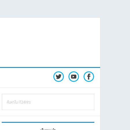
rimary
ค้นหา
idebar
ใน
iT24Hrs