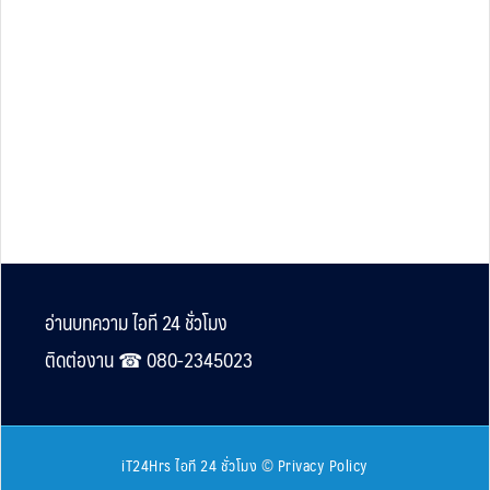
Footer
อ่านบทความ ไอที 24 ชั่วโมง
ติดต่องาน ☎︎ 080-2345023
iT24Hrs ไอที 24 ชั่วโมง
©
Privacy Policy