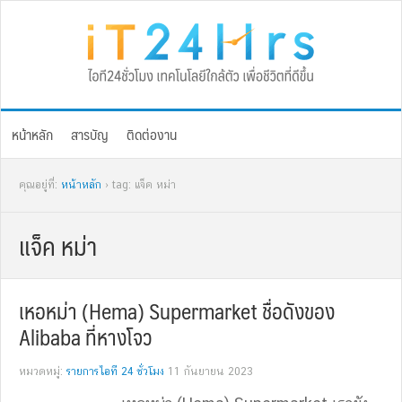
Skip
Skip
Skip
Skip
to
to
to
to
primary
main
primary
footer
navigation
content
sidebar
หน้าหลัก
สารบัญ
ติดต่องาน
คุณอยู่ที่:
หน้าหลัก
› tag: แจ็ค หม่า
แจ็ค หม่า
เหอหม่า (Hema) Supermarket ชื่อดังของ
Alibaba ที่หางโจว
หมวดหมู่:
รายการไอที 24 ชั่วโมง
11 กันยายน 2023