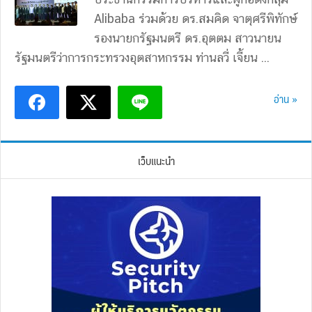
Alibaba ร่วมด้วย ดร.สมคิด จาตุศรีพิทักษ์
รองนายกรัฐมนตรี ดร.อุตตม สาวนายน
รัฐมนตรีว่าการกระทรวงอุตสาหกรรม ท่านลวี่ เจี้ยน ...
อ่าน »
เว็บแนะนำ