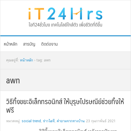
Skip
Skip
Skip
Skip
to
to
to
to
primary
main
primary
footer
navigation
content
sidebar
หน้าหลัก
สารบัญ
ติดต่องาน
คุณอยู่ที่:
หน้าหลัก
› tag: awn
awn
วิธีทิ้งขยะอิเล็กทรอนิกส์ ให้บุรุษไปรษณีย์ช่วยทิ้งให้
ฟรี
หมวดหมู่:
social trend
,
ข่าวไอที
,
คำถามจากทางบ้าน
23 กุมภาพันธ์ 2021