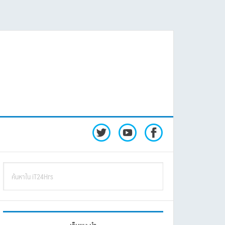
rimary
ค้นหา
idebar
ใน
iT24Hrs