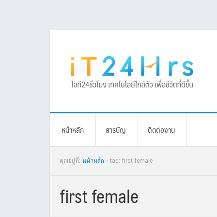
Skip
Skip
Skip
Skip
to
to
to
to
primary
main
primary
footer
navigation
content
sidebar
หน้าหลัก
สารบัญ
ติดต่องาน
คุณอยู่ที่:
หน้าหลัก
› tag: first female
first female