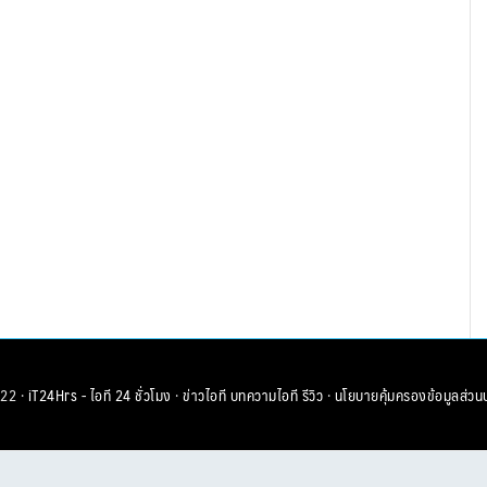
22 ·
iT24Hrs - ไอที 24 ชั่วโมง
·
ข่าวไอที
บทความไอที
รีวิว
·
นโยบายคุ้มครองข้อมูลส่วน