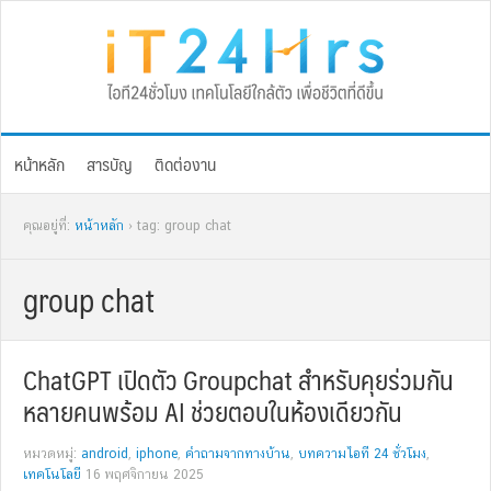
Skip
Skip
Skip
Skip
to
to
to
to
primary
main
primary
footer
navigation
content
sidebar
หน้าหลัก
สารบัญ
ติดต่องาน
คุณอยู่ที่:
หน้าหลัก
› tag: group chat
group chat
ChatGPT เปิดตัว Groupchat สำหรับคุยร่วมกัน
หลายคนพร้อม AI ช่วยตอบในห้องเดียวกัน
หมวดหมู่:
android
,
iphone
,
คำถามจากทางบ้าน
,
บทความไอที 24 ชั่วโมง
,
เทคโนโลยี
16 พฤศจิกายน 2025