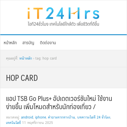
Skip
Skip
Skip
Skip
to
to
to
to
primary
main
primary
footer
navigation
content
sidebar
หน้าหลัก
สารบัญ
ติดต่องาน
คุณอยู่ที่:
หน้าหลัก
› tag: hop card
HOP CARD
แอป TSB Go Plus+ อัปเดตเวอร์ชันใหม่ ใช้งาน
ง่ายขึ้น เพิ่มโหมดสำหรับนักท่องเที่ยว /
หมวดหมู่:
android
,
iphone
,
คำถามจากทางบ้าน
,
บทความไอที 24 ชั่วโมง
,
เทคโนโลยี
11 พฤศจิกายน 2025