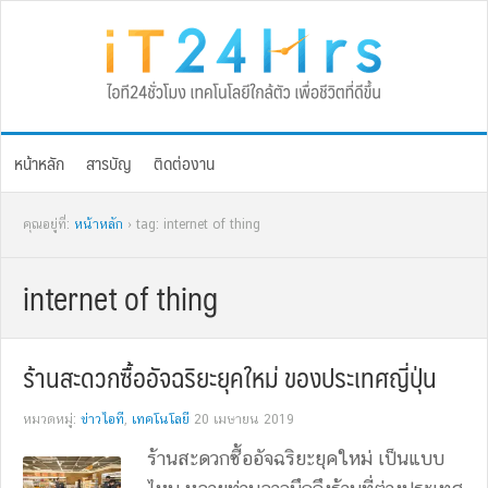
Skip
Skip
Skip
Skip
to
to
to
to
primary
main
primary
footer
navigation
content
sidebar
หน้าหลัก
สารบัญ
ติดต่องาน
คุณอยู่ที่:
หน้าหลัก
› tag: internet of thing
internet of thing
ร้านสะดวกซื้ออัจฉริยะยุคใหม่ ของประเทศญี่ปุ่น
หมวดหมู่:
ข่าวไอที
,
เทคโนโลยี
20 เมษายน 2019
ร้านสะดวกซื้ออัจฉริยะยุคใหม่ เป็นแบบ