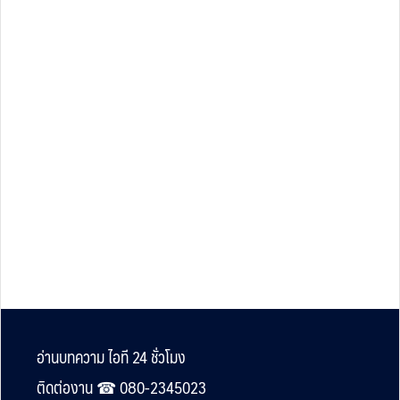
Footer
อ่านบทความ ไอที 24 ชั่วโมง
ติดต่องาน ☎︎ 080-2345023