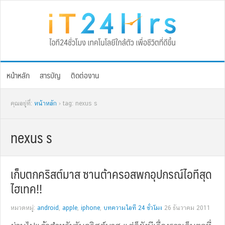
Skip
Skip
Skip
Skip
to
to
to
to
primary
main
primary
footer
navigation
content
sidebar
หน้าหลัก
สารบัญ
ติดต่องาน
คุณอยู่ที่:
หน้าหลัก
› tag: nexus s
nexus s
เก็บตกคริสต์มาส ซานต้าครอสพกอุปกรณ์ไอทีสุด
ไฮเทค!!
หมวดหมู่:
android
,
apple
,
iphone
,
บทความไอที 24 ชั่วโมง
26 ธันวาคม 2011