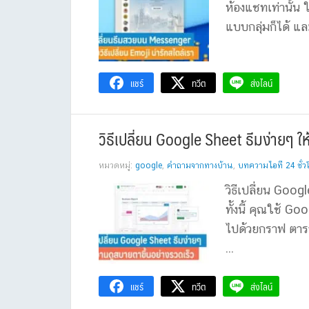
ห้องแชทเท่านั้น 
แบบกลุ่มก็ได้ แล
แชร์
ทวีต
ส่งไลน์
วิธีเปลี่ยน Google Sheet ธีมง่ายๆ ใ
หมวดหมู่:
google
,
คำถามจากทางบ้าน
,
บทความไอที 24 ชั่ว
วิธีเปลี่ยน Goog
ทั้งนี้ คุณใช้ G
ไปด้วยกราฟ ตาร
...
แชร์
ทวีต
ส่งไลน์