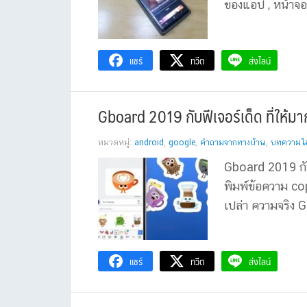
ของแอป , หน้าจอ 
แชร์
ทวีต
ส่งไลน์
Gboard 2019 กับฟีเจอร์เด็ด ที่ให้มา
หมวดหมู่:
android
,
google
,
คำถามจากทางบ้าน
,
บทความไอท
Gboard 2019 กับ
พิมพ์ข้อความ co
เปล่า ความจริง G
แชร์
ทวีต
ส่งไลน์