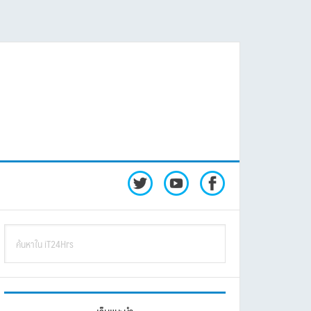
rimary
ค้นหา
idebar
ใน
iT24Hrs