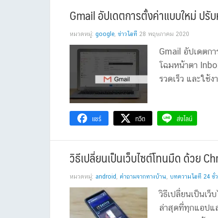
Gmail อัปเดตการตั้งค่าแบบใหม่ ปรับห
หมวดหมู่:
google
,
ข่าวไอที
28 พฤษภาคม 2020
Gmail อัปเดตการต
โฉมหน้าตา Inbox
รวดเร็ว และใช้งาน
แชร์
ทวีต
ส่งไลน์
วิธีเปลี่ยนเป็นเว็บไซต์โทนมืด ด้วย
หมวดหมู่:
android
,
คำถามจากทางบ้าน
,
บทความไอที 24 ชั่
วิธีเปลี่ยนเป็น
ล่าสุดที่ทุกแอป