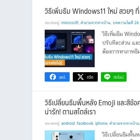
วิธีเพิ่มธีม Windows11 ใหม่ สวยๆ ที่
หมวดหมู่:
microsoft
,
คำถามจากทางบ้าน
,
บทความไอที 24 ช
วิธีเพิ่มธีม Win
ปรับทีละส่วน แล
ต้องการหาภาพธีม
แชร์
ทวีต
ส่งไลน์
วิธีเปลี่ยนธีมพื้นหลัง Emoji และสี
น่ารัก! ตามสไตล์เรา
หมวดหมู่:
android
,
facebook
,
iphone
,
คำถามจากทางบ้าน
วิธีเปลี่ยนธีมพ