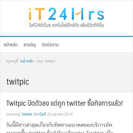
Skip
Skip
Skip
Skip
to
to
to
to
primary
main
primary
footer
navigation
content
sidebar
หน้าหลัก
สารบัญ
ติดต่องาน
คุณอยู่ที่:
หน้าหลัก
› tag: twitpic
twitpic
Twitpic ปิดตัวลง แต่ถูก twitter ซื้อกิจการแล้ว!
หมวดหมู่:
twitter
,
ข่าวไอที
26 ตุลาคม 2014
วันนี้มีข่าวล่าสุดเกี่ยวกับทิศทางอนาคตของบริการอัพ