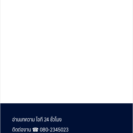
Footer
อ่านบทความ ไอที 24 ชั่วโมง
ติดต่องาน ☎︎ 080-2345023