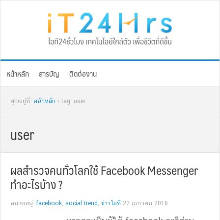
Skip
Skip
Skip
Skip
to
to
to
to
primary
main
primary
footer
navigation
content
sidebar
หน้าหลัก
สารบัญ
ติดต่องาน
คุณอยู่ที่:
หน้าหลัก
› tag: user
user
ผลสำรวจคนทั่วโลกใช้ Facebook Messenger
ทำอะไรบ้าง ?
หมวดหมู่:
facebook
,
social trend
,
ข่าวไอที
22 มกราคม 2016