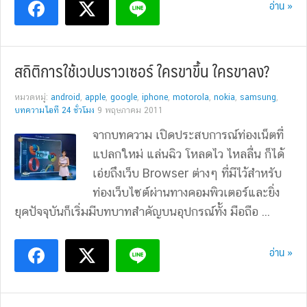
อ่าน »
สถิติการใช้เวปบราวเซอร์ ใครขาขึ้น ใครขาลง?
หมวดหมู่:
android
,
apple
,
google
,
iphone
,
motorola
,
nokia
,
samsung
,
บทความไอที 24 ชั่วโมง
9 พฤษภาคม 2011
จากบทความ เปิดประสบการณ์ท่องเน็ตที่
แปลกใหม่ แล่นฉิว โหลดไว ไหลลื่น ก็ได้
เอ่ยถึงเว็บ Browser ต่างๆ ที่มีไว้สำหรับ
ท่องเว็บไซต์ผ่านทางคอมพิวเตอร์และยิ่ง
ยุคปัจจุบันก็เริ่มมีบทบาทสำคัญบนอุปกรณ์ทั้ง มือถือ ...
อ่าน »