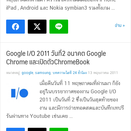
iPad , Android และ Nokia symbian3 รวมทั้งเกม ...
อ่าน »
Google I/O 2011 วันที่2 อนาคต Google
Chrome และเปิดตัวChromeBook
หมวดหมู่:
google
,
samsung
,
บทความไอที 24 ชั่วโมง
13 พฤษภาคม 2011
เมื่อคืนวันที่ 11 พฤษภาคมที่ผ่านมา ก็ยัง
อยู่ในบรรยากาศของงาน Google I/O
2011 เป็นวันที่ 2 ซึ่งเป็นวันสุดท้ายของ
งาน และมีการถ่ายทอดสดและบันทึกเทปรี
รันผ่านทาง Youtube เช่นเคย ...