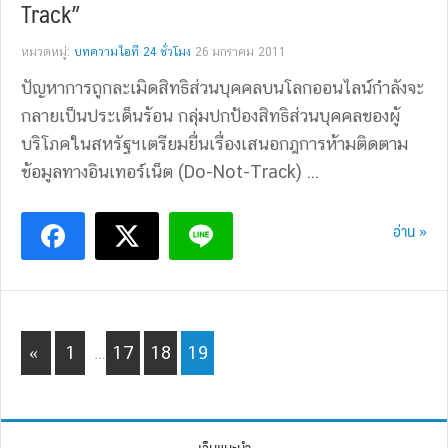
Track”
หมวดหมู่:
บทความไอที 24 ชั่วโมง
26 มกราคม 2011
ปัญหาการถูกละเมิดสิทธิส่วนบุคคลบนโลกออนไลน์กำลังจะ
กลายเป็นประเด็นร้อน กลุ่มปกป้องสิทธิส่วนบุคคลของผู้
บริโภคในสหรัฐฯเตรียมยื่นเรื่องเสนอกฎการห้ามติดตาม
ข้อมูลทางอินเทอร์เน็ต (Do-Not-Track) ...
อ่าน »
Interim
Page
Page
Page
Page
«
1
…
17
18
19
pages
omitted
เว็บแนะนำ