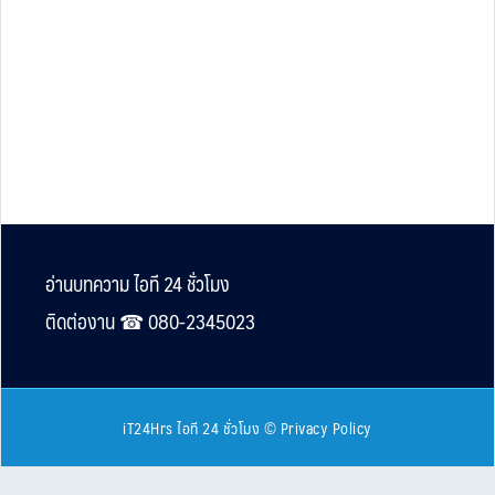
Footer
อ่านบทความ ไอที 24 ชั่วโมง
ติดต่องาน ☎︎ 080-2345023
iT24Hrs ไอที 24 ชั่วโมง
©
Privacy Policy