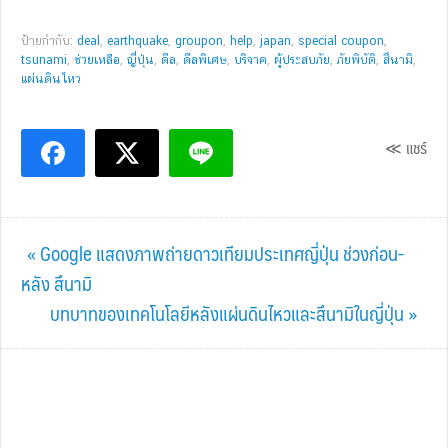
ป้ายกำกับ:
deal
,
earthquake
,
groupon
,
help
,
japan
,
special coupon
,
tsunami
,
ช่วยเหลือ
,
ญี่ปุ่น
,
ดีล
,
ดีลพิเศษ
,
บริจาค
,
ผู้ประสบภัย
,
ภัยพิบัติ
,
สึนามิ
,
แผ่่นดินไหว
≪ แชร์
Previous
« Google แสดงภาพถ่ายดาวเทียมประเทศญี่ปุ่น ช่วงก่อน-
Post:
หลัง สึนามิ
Next
บทบาทของเทคโนโลยีหลังแผ่นดินไหวและสึนามิในญี่ปุ่น »
Post: