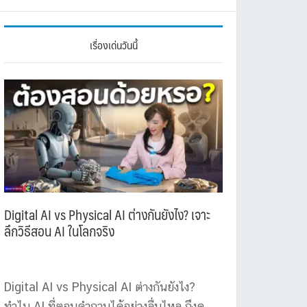
เรื่องเด่นวันนี้
Digital AI vs Physical AI ต่างกันยังไง? เจาะ
ลึกวิธีสอน AI ในโลกจริง
Digital AI vs Physical AI ต่างกันยังไง?
ทำไม AI ที่ตอบคำถามได้อย่างลื่นไหล ถึงดู