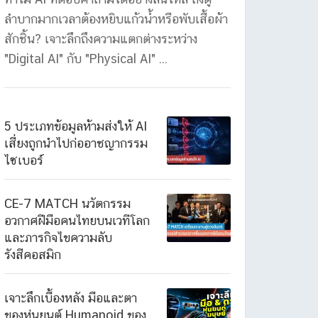
ลำบากมากเวลาต้องหยิบแก้วน้ำหรือพับเสื้อผ้า
สักชิ้น? เจาะลึกถึงความแตกต่างระหว่าง
"Digital AI" กับ "Physical AI" ...
5 ประเภทข้อมูลห้ามส่งให้ AI
เสี่ยงถูกนำไปก่ออาชญากรรม
ไซเบอร์
CE-7 MATCH นวัตกรรม
อวกาศฝีมือคนไทยบนเวทีโลก
และภารกิจไขความลับ
รังสีคอสมิก
เจาะลึกเบื้องหลัง มือและตา
ของหุ่นยนต์ Humanoid ของ