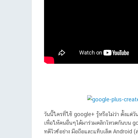
วันนี้ใครที่ใช้ google+ รู้หรือไม่ว่า ตั้งแต
เพื่อให้คนอื่นๆได้มาร่วมคลิกโหวตกันบน goo
ทดีไวซ์อย่าง มือถือและแท็บเล็ต Android (ส