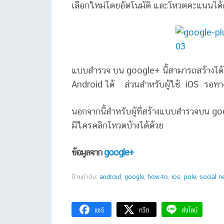
เลือกใหม่โดยอัตโนมัติ และโหวตคะแนนได้ครั
แบบสำรวจ บน google+ นี้สามารถสร้างได้
Android ได้ ส่วนสำหรับผู้ใช้ iOS รอทา
นอกจากนี้สำหรับผู้ที่สร้างแบบสำรวจบน 
มีใครคลิกโหวตบ้างได้ด้วย
ข้อมูลจาก
google+
ป้ายกำกับ:
android
,
google
,
how-to
,
ios
,
pole
,
social n
แชร์
ทวีต
ส่งไลน์