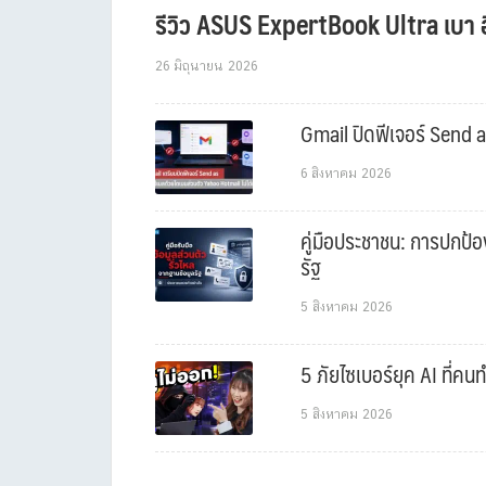
รีวิว ASUS ExpertBook Ultra เบา อ
26 มิถุนายน 2026
Gmail ปิดฟีเจอร์ Send a
6 สิงหาคม 2026
คู่มือประชาชน: การปกป้อ
รัฐ
5 สิงหาคม 2026
5 ภัยไซเบอร์ยุค AI ที่คน
5 สิงหาคม 2026