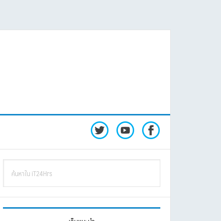
rimary
ค้นหา
idebar
ใน
iT24Hrs