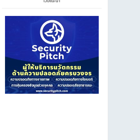
เว็บแนะนำ