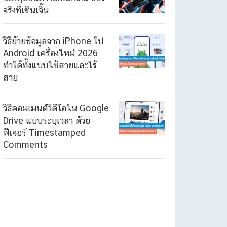
จริงที่เซินเจิ้น
วิธีย้ายข้อมูลจาก iPhone ไป
Android เครื่องใหม่ 2026
ทำได้ทั้งแบบใช้สายและไร้
สาย
วิธีคอมเมนต์วิดีโอใน Google
Drive แบบระบุเวลา ด้วย
ฟีเจอร์ Timestamped
Comments