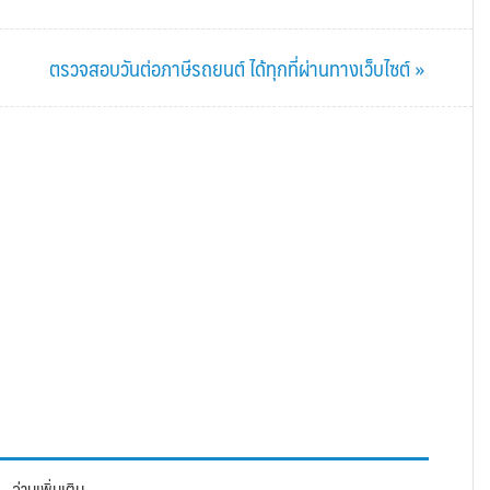
Next
ตรวจสอบวันต่อภาษีรถยนต์ ได้ทุกที่ผ่านทางเว็บไซต์ »
Post:
อ่านเพิ่มเติม