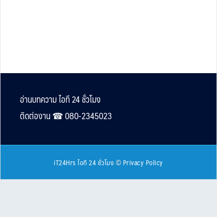
Footer
อ่านบทความ ไอที 24 ชั่วโมง
ติดต่องาน ☎︎ 080-2345023
iT24Hrs ไอที 24 ชั่วโมง
©
Privacy Policy