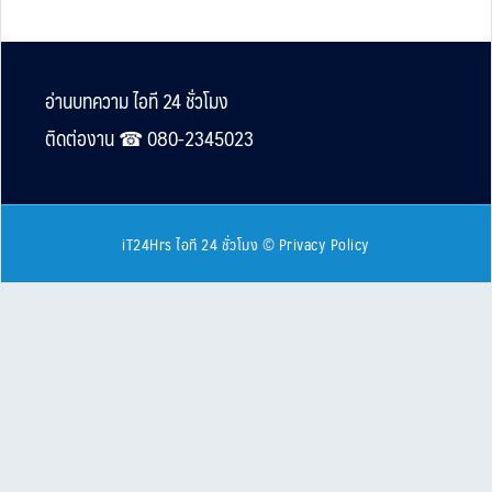
Footer
อ่านบทความ ไอที 24 ชั่วโมง
ติดต่องาน ☎︎ 080-2345023
iT24Hrs ไอที 24 ชั่วโมง
©
Privacy Policy