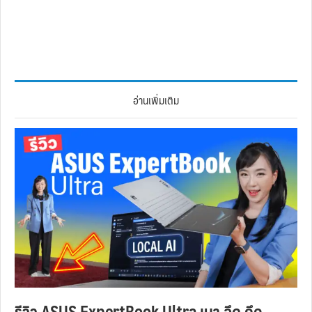
อ่านเพิ่มเติม
รีวิว ASUS ExpertBook Ultra เบา อึด ถึก