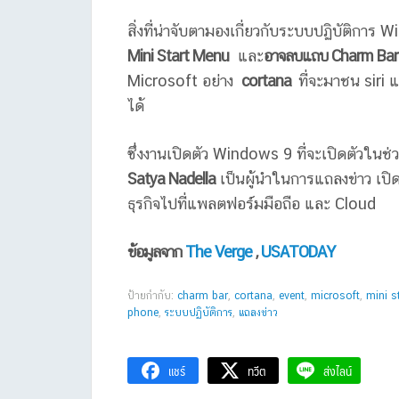
สิ่งที่น่าจับตามองเกี่ยวกับระบบปฏิบัติการ
Mini Start Menu
และ
อาจลบแถบ Charm Bar
Microsoft อย่าง
cortana
ที่จะมาชน siri
ได้
ซึ่งงานเปิดตัว Windows 9 ที่จะเปิดตัวในช่
Satya Nadella
เป็นผู้นำในการแถลงข่าว เปิด
ธุรกิจไปที่แพลตฟอร์มมือถือ และ Cloud
ข้อมูลจาก
The Verge
,
USATODAY
ป้ายกำกับ:
charm bar
,
cortana
,
event
,
microsoft
,
mini s
phone
,
ระบบปฏิบัติการ
,
แถลงข่าว
แชร์
ทวีต
ส่งไลน์