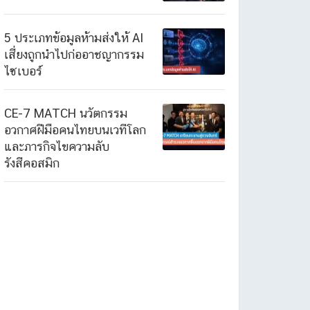
5 ประเภทข้อมูลห้ามส่งให้ AI
เสี่ยงถูกนำไปก่ออาชญากรรม
ไซเบอร์
CE-7 MATCH นวัตกรรม
อวกาศฝีมือคนไทยบนเวทีโลก
และภารกิจไขความลับ
รังสีคอสมิก