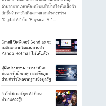
ลำบากมากเวลาต้องหยิบแก้วน้ำหรือพับเสื้อผ้า
สักชิ้น? เจาะลึกถึงความแตกต่างระหว่าง
"Digital AI" กับ "Physical AI" ...
Gmail ปิดฟีเจอร์ Send as จะ
ส่งอีเมลด้วยโดเมนส่วนตัว
Yahoo Hotmail ไม่ได้แล้ว?
คู่มือประชาชน: การปกป้อง
ตนเองรับมือเหตุการณ์ข้อมูล
ส่วนตัวรั่วไหลจากฐานข้อมูลรัฐ
5 ภัยไซเบอร์ยุค AI ที่คน
ทำงานควรรู้!