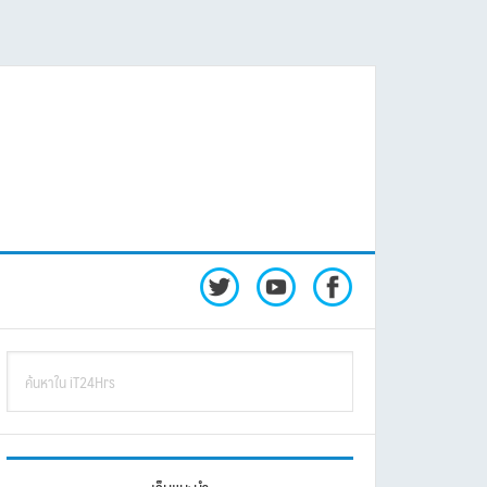
rimary
ค้นหา
idebar
ใน
iT24Hrs