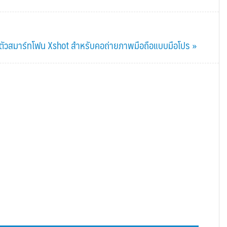
ิดตัวสมาร์ทโฟน Xshot สำหรับคอถ่ายภาพมือถือแบบมือโปร »