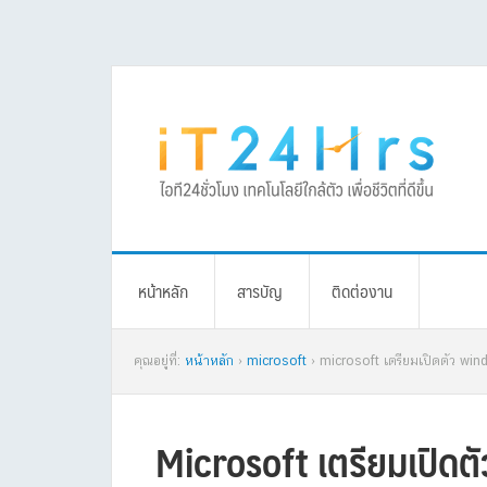
Skip
Skip
Skip
Skip
to
to
to
to
primary
main
primary
footer
navigation
content
sidebar
หน้าหลัก
สารบัญ
ติดต่องาน
คุณอยู่ที่:
หน้าหลัก
›
microsoft
› microsoft เตรียมเปิดตัว win
Microsoft เตรียมเปิดต