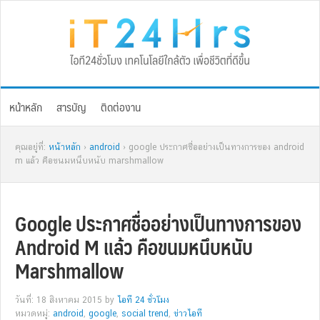
Skip
Skip
Skip
Skip
to
to
to
to
primary
main
primary
footer
navigation
content
sidebar
หน้าหลัก
สารบัญ
ติดต่องาน
คุณอยู่ที่:
หน้าหลัก
›
android
› google ประกาศชื่ออย่างเป็นทางการของ android
m แล้ว คือขนมหนึบหนับ marshmallow
Google ประกาศชื่ออย่างเป็นทางการของ
Android M แล้ว คือขนมหนึบหนับ
Marshmallow
วันที่: 18 สิงหาคม 2015
by
ไอที 24 ชั่วโมง
หมวดหมู่:
android
,
google
,
social trend
,
ข่าวไอที