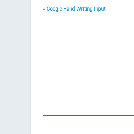
Previous
« Google Hand Writing Input
Post: