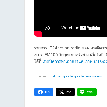
รายการ IT24hrs on radio ตอน
เทคนิคการค
ส.ทร. FM106 วิทยุครอบครัวข่าว เมื่อวั
ได้ที่
เทคนิคการหาเอกสารและภาพ บน Googl
ป้ายกำกับ:
cloud
,
find
,
google
,
google drive
,
microsoft
แชร์
ทวีต
ส่งไลน์