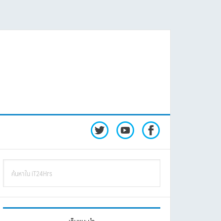
rimary
ค้นหา
idebar
ใน
iT24Hrs