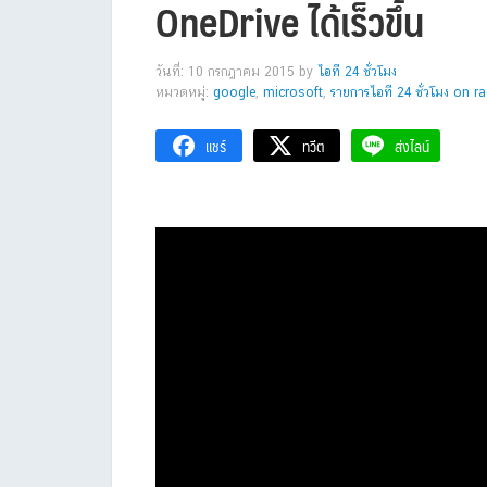
OneDrive ได้เร็วขึ้น
วันที่: 10 กรกฎาคม 2015
by
ไอที 24 ชั่วโมง
หมวดหมู่:
google
,
microsoft
,
รายการไอที 24 ชั่วโมง on r
แชร์
ทวีต
ส่งไลน์