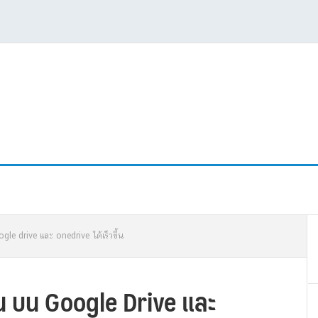
P
e drive และ onedrive ได้เร็วขึ้น
S
น บน Google Drive และ