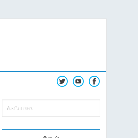
rimary
ค้นหา
idebar
ใน
iT24Hrs