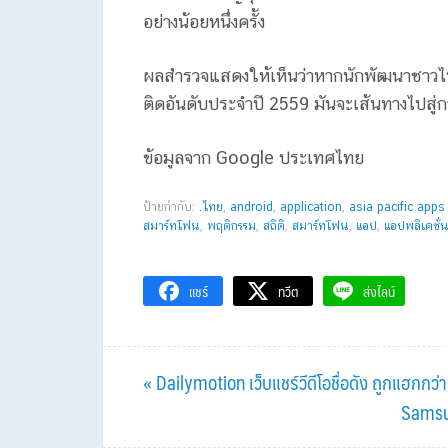
อย่างน้อยหนึ่งครั้ง
ผลสำรวจแสดงให้เห็นว่าหากนักพัฒนาชาวไทย
ติดอันดับประจำปี 2559 มันจะเส้นทางไปสู่กา
ข้อมูลจาก Google ประเทศไทย
ป้ายกำกับ:
.ไทย
,
android
,
application
,
asia pacific app
สมาร์ทโฟน
,
พฤติกรรม
,
สถิติ
,
สมาร์ทโฟน
,
แอป
,
แอปพลิเคชั่
แชร์
ทวีต
ส่งไลน์
Previous
« Dailymotion เว็บแชร์วีดีโอชื่อดัง ถูกแฮกกว่
Post:
Next
Samsun
Post: