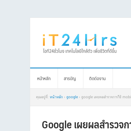
Skip
Skip
Skip
Skip
to
to
to
to
primary
main
primary
footer
navigation
content
sidebar
หน้าหลัก
สารบัญ
ติดต่องาน
คุณอยู่ที่:
หน้าหลัก
›
google
› google เผยผลสำรวจการใช้ mob
Google เผยผลสำรวจกา