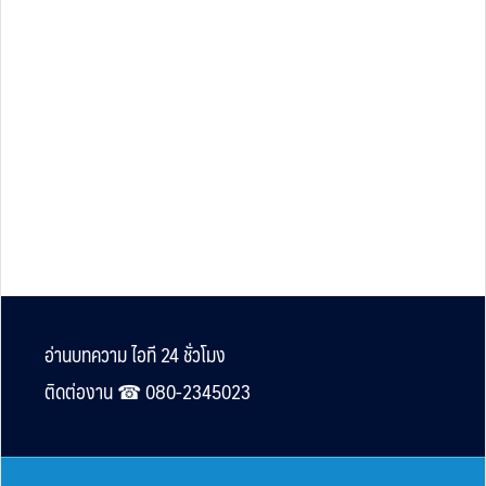
Footer
อ่านบทความ ไอที 24 ชั่วโมง
ติดต่องาน ☎︎ 080-2345023