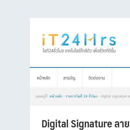
Skip
Skip
Skip
Skip
to
to
to
to
primary
main
primary
footer
navigation
content
sidebar
หน้าหลัก
สารบัญ
ติดต่องาน
คุณอยู่ที่:
หน้าหลัก
›
รายการไอที 24 ชั่วโมง
› digital signature ล
Digital Signature ลายเซ