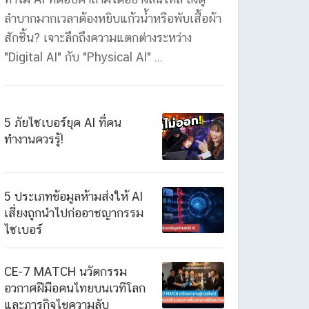
ลำบากมากเวลาต้องหยิบแก้วน้ำหรือพับเสื้อผ้า
สักชิ้น? เจาะลึกถึงความแตกต่างระหว่าง
"Digital AI" กับ "Physical AI" ...
5 ภัยไซเบอร์ยุค AI ที่คน
ทำงานควรรู้!
5 ประเภทข้อมูลห้ามส่งให้ AI
เสี่ยงถูกนำไปก่ออาชญากรรม
ไซเบอร์
CE-7 MATCH นวัตกรรม
อวกาศฝีมือคนไทยบนเวทีโลก
และภารกิจไขความลับ