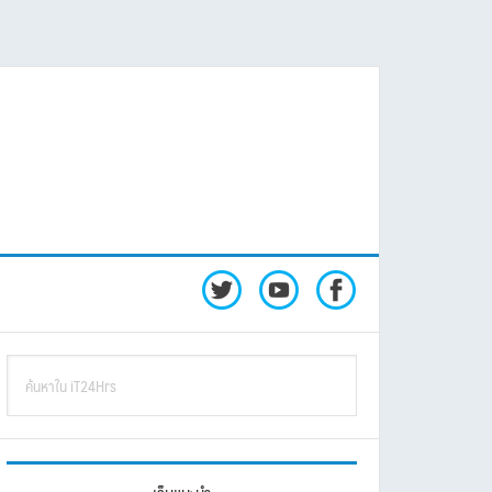
rimary
ค้นหา
idebar
ใน
iT24Hrs