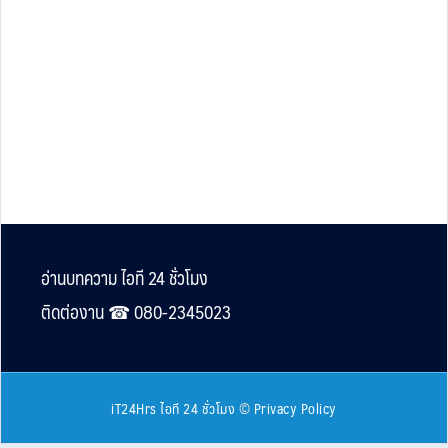
Footer
อ่านบทความ ไอที 24 ชั่วโมง
ติดต่องาน ☎︎ 080-2345023
iT24Hrs ไอที 24 ชั่วโมง
©
Privacy Policy