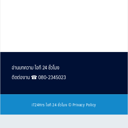
Footer
อ่านบทความ ไอที 24 ชั่วโมง
ติดต่องาน ☎︎ 080-2345023
iT24Hrs ไอที 24 ชั่วโมง
©
Privacy Policy