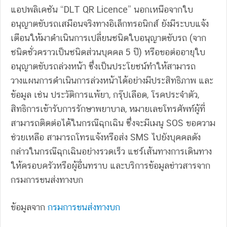
แอปพลิเคชัน “DLT QR Licence” นอกเหนือจากใบ
อนุญาตขับรถเสมือนจริงทางอิเล็กทรอนิกส์ ยังมีระบบแจ้ง
เตือนให้มาดำเนินการเปลี่ยนชนิดใบอนุญาตขับรถ (จาก
ชนิดชั่วคราวเป็นชนิดส่วนบุคคล 5 ปี) หรือขอต่ออายุใบ
อนุญาตขับรถล่วงหน้า ซึ่งเป็นประโยชน์ทำให้สามารถ
วางแผนการดำเนินการล่วงหน้าได้อย่างมีประสิทธิภาพ และ
ข้อมูล เช่น ประวัติการแพ้ยา, กรุ๊ปเลือด, โรคประจำตัว,
สิทธิการเข้ารับการรักษาพยาบาล, หมายเลขโทรศัพท์ผู้ที่
สามารถติดต่อได้ในกรณีฉุกเฉิน ซึ่งจะมีเมนู SOS ขอความ
ช่วยเหลือ สามารถโทรแจ้งหรือส่ง SMS ไปยังบุคคลดัง
กล่าวในกรณีฉุกเฉินอย่างรวดเร็ว แชร์เส้นทางการเดินทาง
ให้ครอบครัวหรือผู้อื่นทราบ และบริการข้อมูลข่าวสารจาก
กรมการขนส่งทางบก
ข้อมูลจาก
กรมการขนส่งทางบก