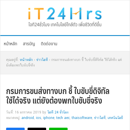
Skip
Skip
Skip
Skip
to
to
to
to
primary
main
primary
footer
navigation
content
sidebar
หน้าหลัก
สารบัญ
ติดต่องาน
คุณอยู่ที่:
หน้าหลัก
›
ข่าวไอที
› กรมการขนส่งทางบก ชี้ ใบขับขี่ดิจิทัล ใช้ได้จริง แต่
ยังต้องพกใบขับขี่จริง
กรมการขนส่งทางบก ชี้ ใบขับขี่ดิจิทัล
ใช้ได้จริง แต่ยังต้องพกใบขับขี่จริง
วันที่: 16 มกราคม 2019
by
ไอที 24 ชั่วโมง
หมวดหมู่:
android
,
ios
,
iphone
,
tech aec
,
thaisoftware
,
ข่าวไอที
,
เทคโนโลยี