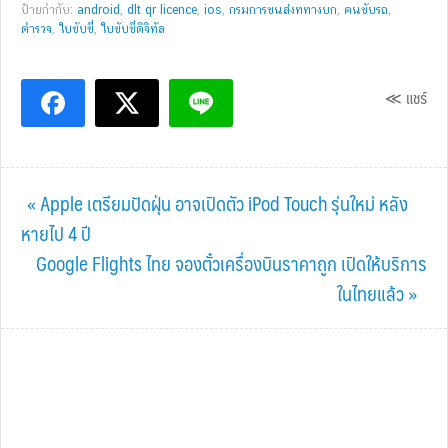
ป้ายกำกับ:
android
,
dlt qr licence
,
ios
,
กรมการขนส่งททางบก
,
คนขับรถ
,
ตำรวจ
,
ใบขับขี่
,
ใบขับขี่ดิจิทัล
≪ แชร์
Previous
« Apple เตรียมปัดฝุ่น อาจเปิดตัว iPod Touch รุ่นใหม่ หลัง
Post:
หายไป 4 ปี
Next
Google Flights ไทย จองตั๋วเครื่องบินราคาถูก เปิดให้บริการ
Post:
ในไทยแล้ว »