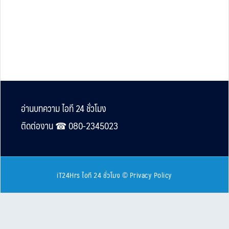
Footer
อ่านบทความ ไอที 24 ชั่วโมง
ติดต่องาน ☎︎ 080-2345023
iT24Hrs ไอที 24 ชั่วโมง
©
Privacy Policy