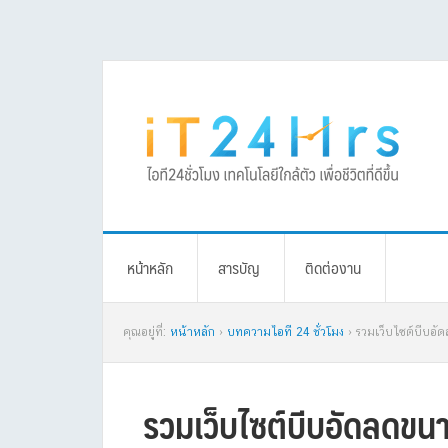
Skip
Skip
Skip
Skip
to
to
to
to
primary
main
primary
footer
navigation
content
sidebar
หน้าหลัก
สารบัญ
ติดต่องาน
คุณอยู่ที่:
หน้าหลัก
›
บทความไอที 24 ชั่วโมง
› รวมเว็บไซต์บีบอ
รวมเว็บไซต์บีบอัดลดขน