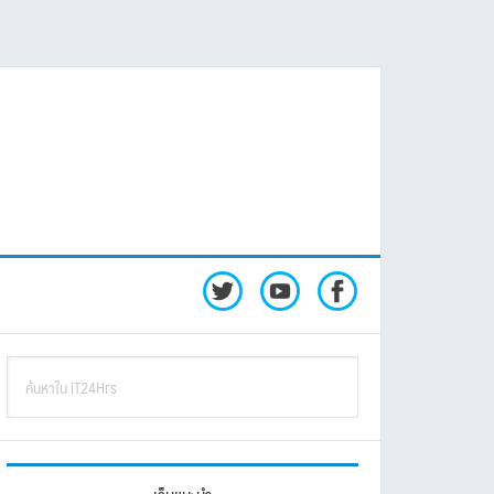
rimary
ค้นหา
idebar
ใน
iT24Hrs