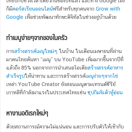
เทียบกับช่วงเวลาเดียวกันของปีที่แล้ว และทาง Google เอง
ก็มี
คอร์สเรียนออนไลน์
ฟรีสำหรับทุกคนจาก
Grow with
Google
เพื่อช่วยพัฒนาทักษะดิจิทัลในช่วงอยู่บ้านด้วย
ทำเมนูง่ายๆจากของในครัว
การ
สร้างสรรค์เมนูใหม่ๆ
ในบ้าน ในเดือนเมษายนที่ผ่าน
มาคนไทยค้นหา “เมนู” บน YouTube เพิ่มมากขึ้นจากปีที่
แล้วถึง 85% นอกจากการนำเสนอไอเดีย
สร้างสรรค์อาหาร
สำเร็จรูป
ให้น่าทาน และการสร้างสรรค์
เมนูง่ายๆจากไข่
เหล่า YouTube Creator ยังสอนเมนูตามเทรนด์ซีรีย์
เกาหลีที่กำลังมาแรงในประเทศไทยเช่น
ซุปกิมจิเต้าหู้อ่อน
หางานอดิเรกใหม่ๆ
ด้วยสถานการณ์ความไม่แน่นอน และการปรับตัวให้เข้ากับ