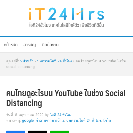
Skip
Skip
Skip
Skip
to
to
to
to
primary
main
primary
footer
navigation
content
sidebar
หน้าหลัก
สารบัญ
ติดต่องาน
คุณอยู่ที่:
หน้าหลัก
›
บทความไอที 24 ชั่วโมง
› คนไทยดูอะไรบน youtube ในช่วง
social distancing
คนไทยดูอะไรบน YouTube ในช่วง Social
Distancing
วันที่: 8 พฤษภาคม 2020
by
ไอที 24 ชั่วโมง
หมวดหมู่:
google
,
คำถามจากทางบ้าน
,
บทความไอที 24 ชั่วโมง
,
โควิด