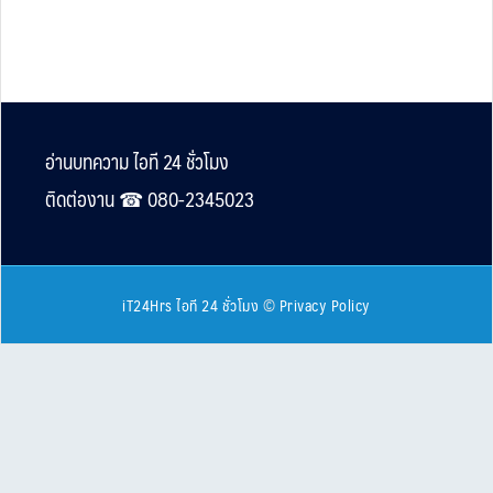
Footer
อ่านบทความ ไอที 24 ชั่วโมง
ติดต่องาน ☎︎ 080-2345023
iT24Hrs ไอที 24 ชั่วโมง
©
Privacy Policy