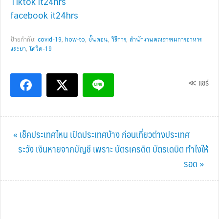
Tiktok it24hrs
facebook it24hrs
ป้ายกำกับ:
covid-19
,
how-to
,
ขั้นตอน
,
วิธีการ
,
สำนักงานคณะกรรมการอาหาร
และยา
,
โควิด-19
≪ แชร์
Previous
« เช็คประเทศไหน เปิดประเทศบ้าง ก่อนเที่ยวต่างประเทศ
Post:
Next
ระวัง เงินหายจากบัญชี เพราะ บัตรเครดิต บัตรเดบิต ทำไงให้
Post:
รอด »