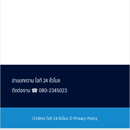
Footer
อ่านบทความ ไอที 24 ชั่วโมง
ติดต่องาน ☎︎ 080-2345023
iT24Hrs ไอที 24 ชั่วโมง
©
Privacy Policy