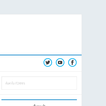
rimary
ค้นหา
idebar
ใน
iT24Hrs