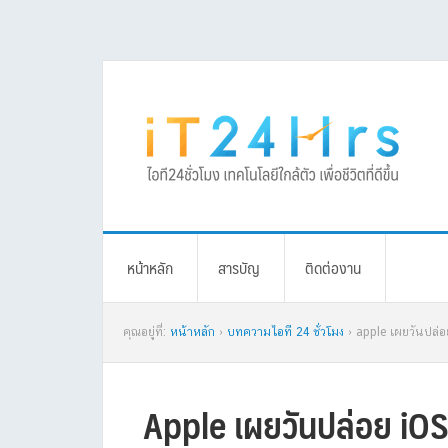
Skip
Skip
Skip
Skip
to
to
to
to
primary
main
primary
footer
navigation
content
sidebar
หน้าหลัก
สารบัญ
ติดต่องาน
คุณอยู่ที่:
หน้าหลัก
›
บทความไอที 24 ชั่วโมง
› apple เผยวันปล่อย
Apple เผยวันปล่อย iOS1