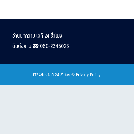
Footer
อ่านบทความ ไอที 24 ชั่วโมง
ติดต่องาน ☎︎ 080-2345023
iT24Hrs ไอที 24 ชั่วโมง
©
Privacy Policy