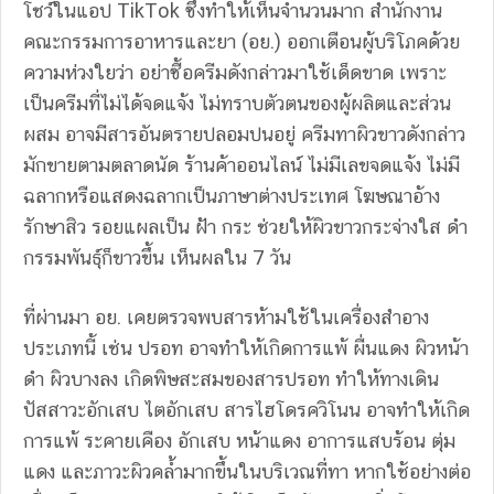
โชว์ในแอป TikTok ซึ่งทำให้เห็นจำนวนมาก สำนักงาน
คณะกรรมการอาหารและยา (อย.) ออกเตือนผู้บริโภคด้วย
ความห่วงใยว่า อย่าซื้อครีมดังกล่าวมาใช้เด็ดขาด เพราะ
เป็นครีมที่ไม่ได้จดแจ้ง ไม่ทราบตัวตนของผู้ผลิตและส่วน
ผสม อาจมีสารอันตรายปลอมปนอยู่ ครีมทาผิวขาวดังกล่าว
มักขายตามตลาดนัด ร้านค้าออนไลน์ ไม่มีเลขจดแจ้ง ไม่มี
ฉลากหรือแสดงฉลากเป็นภาษาต่างประเทศ โฆษณาอ้าง
รักษาสิว รอยแผลเป็น ฝ้า กระ ช่วยให้ผิวขาวกระจ่างใส ดำ
กรรมพันธุ์ก็ขาวขึ้น เห็นผลใน 7 วัน
ที่ผ่านมา อย. เคยตรวจพบสารห้ามใช้ในเครื่องสำอาง
ประเภทนี้ เช่น ปรอท อาจทำให้เกิดการแพ้ ผื่นแดง ผิวหน้า
ดำ ผิวบางลง เกิดพิษสะสมของสารปรอท ทำให้ทางเดิน
ปัสสาวะอักเสบ ไตอักเสบ สารไฮโดรควิโนน อาจทำให้เกิด
การแพ้ ระคายเคือง อักเสบ หน้าแดง อาการแสบร้อน ตุ่ม
แดง และภาวะผิวคล้ำมากขึ้นในบริเวณที่ทา หากใช้อย่างต่อ