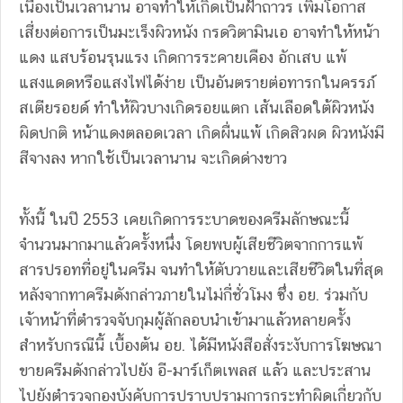
เนื่องเป็นเวลานาน อาจทำให้เกิดเป็นฝ้าถาวร เพิ่มโอกาส
เสี่ยงต่อการเป็นมะเร็งผิวหนัง กรดวิตามินเอ อาจทำให้หน้า
แดง แสบร้อนรุนแรง เกิดการระคายเคือง อักเสบ แพ้
แสงแดดหรือแสงไฟได้ง่าย เป็นอันตรายต่อทารกในครรภ์
สเตียรอยด์ ทำให้ผิวบางเกิดรอยแตก เส้นเลือดใต้ผิวหนัง
ผิดปกติ หน้าแดงตลอดเวลา เกิดผื่นแพ้ เกิดสิวผด ผิวหนังมี
สีจางลง หากใช้เป็นเวลานาน จะเกิดด่างขาว
ทั้งนี้ ในปี 2553 เคยเกิดการระบาดของครีมลักษณะนี้
จำนวนมากมาแล้วครั้งหนึ่ง โดยพบผู้เสียชีวิตจากการแพ้
สารปรอทที่อยู่ในครีม จนทำให้ตับวายและเสียชีวิตในที่สุด
หลังจากทาครีมดังกล่าวภายในไม่กี่ชั่วโมง ซึ่ง อย. ร่วมกับ
เจ้าหน้าที่ตำรวจจับกุมผู้ลักลอบนำเข้ามาแล้วหลายครั้ง
สำหรับกรณีนี้ เบื้องต้น อย. ได้มีหนังสือสั่งระงับการโฆษณา
ขายครีมดังกล่าวไปยัง อี-มาร์เก็ตเพลส แล้ว และประสาน
ไปยังตำรวจกองบังคับการปราบปรามการกระทำผิดเกี่ยวกับ