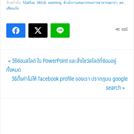
ป้ายกำกับ:
fdathai
,
tiktok
,
warning
,
สำนักงานคณะกรรมการอาหารและยา
,
อย.
,
เตือนภัย
≪ แชร์
Previous
« วิธีซ่อนสไลด์ ใน PowerPoint และสั่งโชว์สไลด์ที่ซ่อนอยู่
Post:
ทั้งหมด
Next
วิธีตั้งค่าไม่ให้ facebook profile ของเรา ปรากฎบน google
Post:
search »