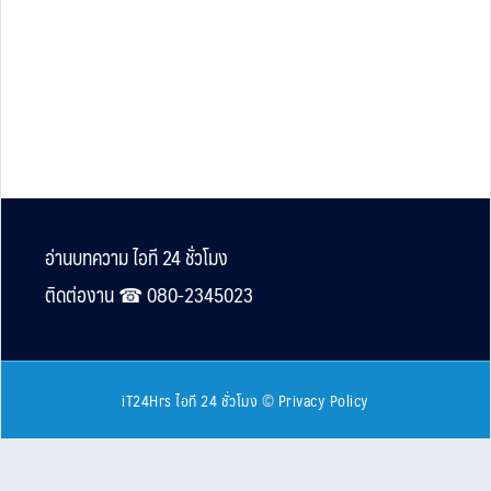
Footer
อ่านบทความ ไอที 24 ชั่วโมง
ติดต่องาน ☎︎ 080-2345023
iT24Hrs ไอที 24 ชั่วโมง
©
Privacy Policy