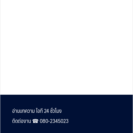
Footer
อ่านบทความ ไอที 24 ชั่วโมง
ติดต่องาน ☎︎ 080-2345023