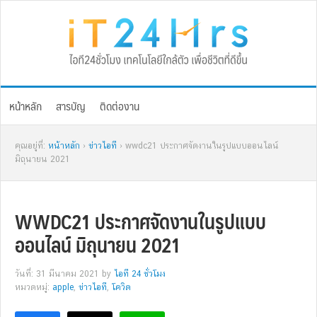
Skip
Skip
Skip
Skip
to
to
to
to
primary
main
primary
footer
navigation
content
sidebar
หน้าหลัก
สารบัญ
ติดต่องาน
คุณอยู่ที่:
หน้าหลัก
›
ข่าวไอที
› wwdc21 ประกาศจัดงานในรูปแบบออนไลน์
มิถุนายน 2021
WWDC21 ประกาศจัดงานในรูปแบบ
ออนไลน์ มิถุนายน 2021
วันที่: 31 มีนาคม 2021
by
ไอที 24 ชั่วโมง
หมวดหมู่:
apple
,
ข่าวไอที
,
โควิด