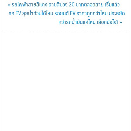
Previous
« รถไฟฟ้าสายสีแดง สายสีม่วง 20 บาทตลอดสาย เริ่มแล้ว
Post:
Next
รถ EV ลุยนํ้าท่วมได้ไหม รถยนต์ EV ราคาถูกกว่าไหม ประหยัด
Post:
กว่ารถน้ำมันแค่ไหน เลือกยังไง? »