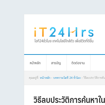
Skip
Skip
Skip
Skip
to
to
to
to
primary
main
primary
footer
navigation
content
sidebar
หน้าหลัก
สารบัญ
ติดต่องาน
คุณอยู่ที่:
หน้าหลัก
›
บทความไอที 24 ชั่วโมง
› วิธีลบประวัติการ
วิธีลบประวัติการค้นหา