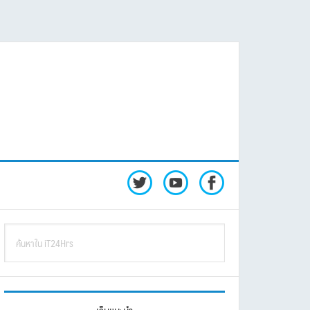
rimary
ค้นหา
idebar
ใน
iT24Hrs