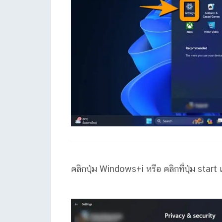
คลิกปุ่ม Windows+i หรือ คลิกที่ปุ่ม start แล้