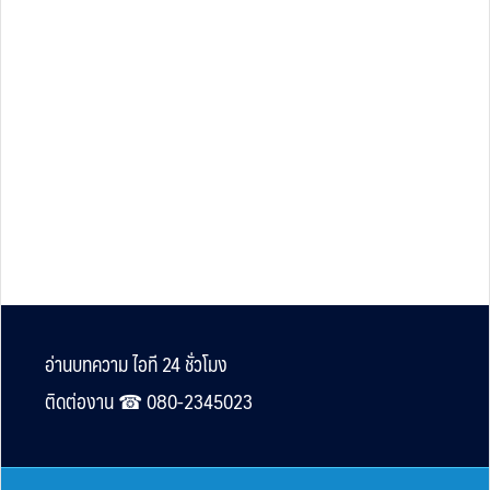
Footer
อ่านบทความ ไอที 24 ชั่วโมง
ติดต่องาน ☎︎ 080-2345023