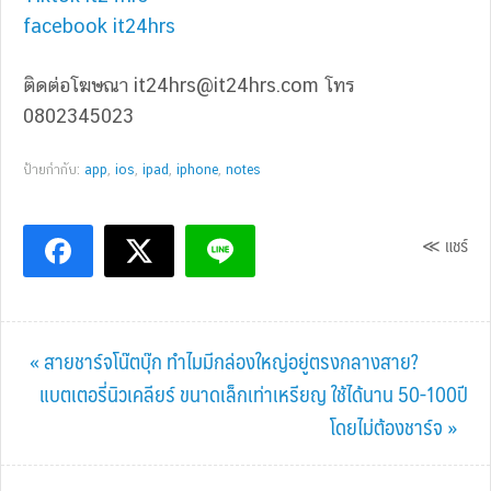
facebook it24hrs
ติดต่อโฆษณา
it24hrs@it24hrs.com
โทร
0802345023
ป้ายกำกับ:
app
,
ios
,
ipad
,
iphone
,
notes
≪ แชร์
Previous
« สายชาร์จโน๊ตบุ๊ก ทำไมมีกล่องใหญ่อยู่ตรงกลางสาย?
Post:
Next
แบตเตอรี่นิวเคลียร์ ขนาดเล็กเท่าเหรียญ ใช้ได้นาน 50-100ปี
Post:
โดยไม่ต้องชาร์จ »