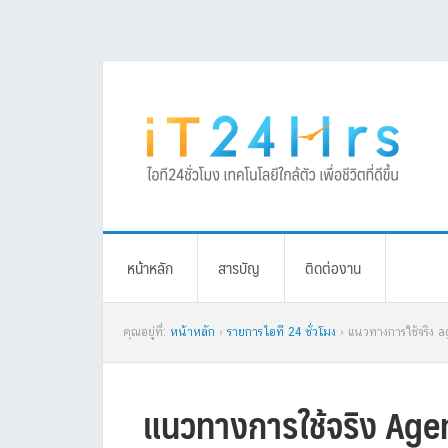
Skip
Skip
Skip
Skip
to
to
to
to
primary
main
primary
footer
navigation
content
sidebar
หน้าหลัก
สารบัญ
ติดต่องาน
คุณอยู่ที่:
หน้าหลัก
›
รายการไอที 24 ชั่วโมง
› แนวทางการใช้จริง 
แนวทางการใช้จริง Age