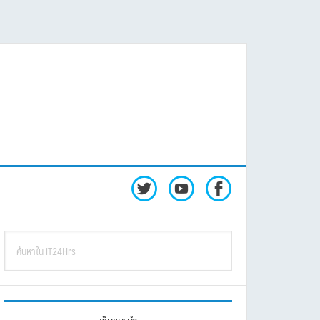
rimary
ค้นหา
idebar
ใน
iT24Hrs