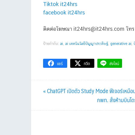
Tiktok it24hrs
facebook it24hrs
ติดต่อโฆษณา
it24hrs@it24hrs.com
โทร
ป้ายกำกับ:
ai
,
ai เทคโนโลยีปัญญาประดิษฐ์
,
generative ai
,
แชร์
ทวีต
ส่งไลน์
Previous
« ChatGPT เปิดตัว Study Mode ฟีเจอร์เหมือนค
Post:
Next
กพท. สั่งห้ามบินโ
Post: