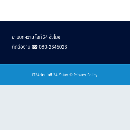
Footer
อ่านบทความ ไอที 24 ชั่วโมง
ติดต่องาน ☎︎ 080-2345023
iT24Hrs ไอที 24 ชั่วโมง
©
Privacy Policy