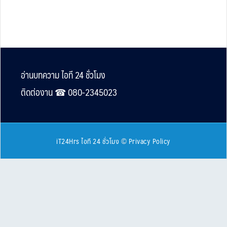
Footer
อ่านบทความ ไอที 24 ชั่วโมง
ติดต่องาน ☎︎ 080-2345023
iT24Hrs ไอที 24 ชั่วโมง
©
Privacy Policy