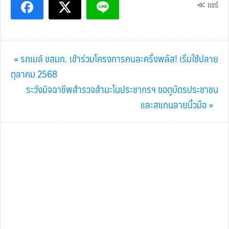
≪ แชร์
Previous
« รถเมล์ ขสมก. เข้าร่วมโครงการคนละครึ่งพลัส! เริ่มใช้ปลาย
Post:
ตุลาคม 2568
Next
ระวังมิจฉาชีพสำรวจสำมะโนประชากรฯ ขอดูบัตรประชาชน
Post:
และสแกนลายนิ้วมือ »