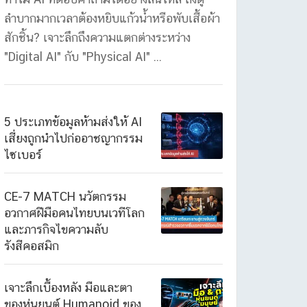
ลำบากมากเวลาต้องหยิบแก้วน้ำหรือพับเสื้อผ้า
สักชิ้น? เจาะลึกถึงความแตกต่างระหว่าง
"Digital AI" กับ "Physical AI" ...
5 ประเภทข้อมูลห้ามส่งให้ AI
เสี่ยงถูกนำไปก่ออาชญากรรม
ไซเบอร์
CE-7 MATCH นวัตกรรม
อวกาศฝีมือคนไทยบนเวทีโลก
และภารกิจไขความลับ
รังสีคอสมิก
เจาะลึกเบื้องหลัง มือและตา
ของหุ่นยนต์ Humanoid ของ