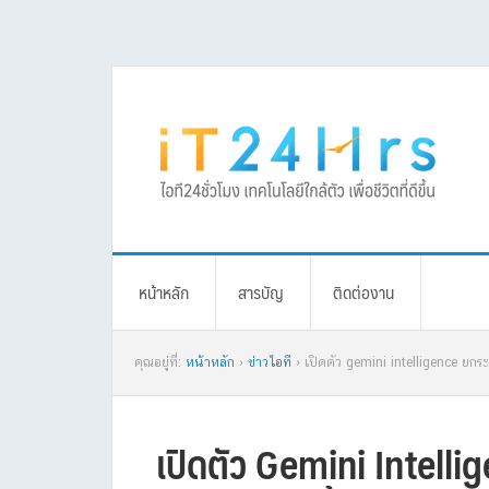
Skip
Skip
Skip
Skip
to
to
to
to
primary
main
primary
footer
navigation
content
sidebar
หน้าหลัก
สารบัญ
ติดต่องาน
คุณอยู่ที่:
หน้าหลัก
›
ข่าวไอที
› เปิดตัว gemini intelligence ยกระด
เปิดตัว Gemini Intelli