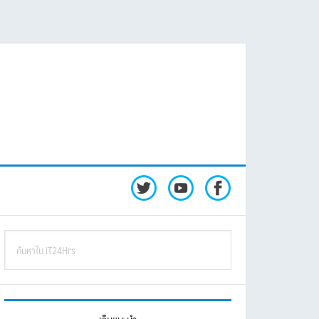
rimary
ค้นหา
idebar
ใน
iT24Hrs