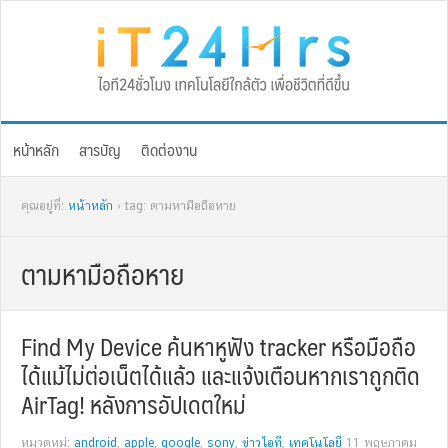
Skip
Skip
Skip
Skip
to
to
to
to
primary
main
primary
footer
navigation
content
sidebar
หน้าหลัก
สารบัญ
ติดต่องาน
คุณอยู่ที่:
หน้าหลัก
› tag: ตามหามือถือหาย
ตามหามือถือหาย
Find My Device ค้นหาหูฟัง tracker หรือมือถือ
ได้แม้ไม่ต่อเน็ตได้แล้ว และแจ้งเตือนหากเราถูกติด
AirTag! หลังการอัปเดตใหม่
หมวดหมู่:
android
,
apple
,
google
,
sony
,
ข่าวไอที
,
เทคโนโลยี
11 พฤษภาคม