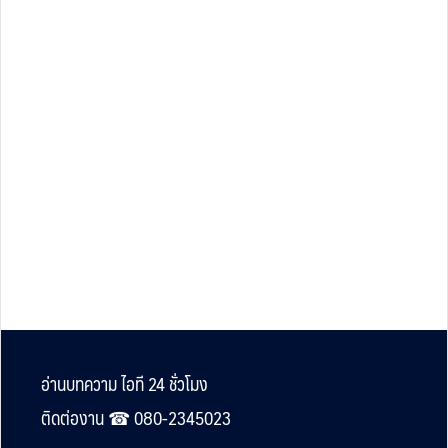
Footer
อ่านบทความ ไอที 24 ชั่วโมง
ติดต่องาน ☎︎ 080-2345023