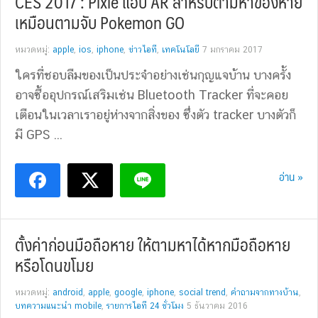
CES 2017 : Pixie แอป AR สำหรับตามหาของหาย
เหมือนตามจับ Pokemon GO
หมวดหมู่:
apple
,
ios
,
iphone
,
ข่าวไอที
,
เทคโนโลยี
7 มกราคม 2017
ใครที่ชอบลืมของเป็นประจำอย่างเช่นกุญแจบ้าน บางครั้ง
อาจซื้ออุปกรณ์เสริมเช่น Bluetooth Tracker ที่จะคอย
เตือนในเวลาเราอยู่ห่างจากสิ่งของ ซึ่งตัว tracker บางตัวก็
มี GPS ...
อ่าน »
ตั้งค่าก่อนมือถือหาย ให้ตามหาได้หากมือถือหาย
หรือโดนขโมย
หมวดหมู่:
android
,
apple
,
google
,
iphone
,
social trend
,
คำถามจากทางบ้าน
,
บทความแนะนำ mobile
,
รายการไอที 24 ชั่วโมง
5 ธันวาคม 2016