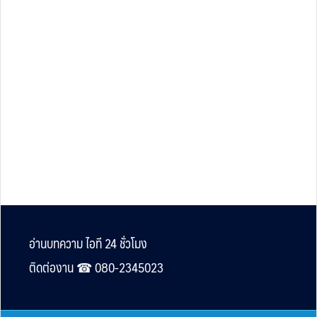
Footer
อ่านบทความ ไอที 24 ชั่วโมง
ติดต่องาน ☎︎ 080-2345023