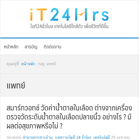
Skip
Skip
Skip
Skip
to
to
to
to
primary
main
primary
footer
navigation
content
sidebar
หน้าหลัก
สารบัญ
ติดต่องาน
คุณอยู่ที่:
หน้าหลัก
› tag: แพทย์
แพทย์
สมาร์ทวอทช์ วัดค่าน้ำตาลในเลือด ต่างจากเครื่อง
ตรวจวัดระดับน้ำตาลในเลือดปลายนิ้ว อย่างไร ? มี
ผลต่อสุขภาพหรือไม่ ?
หมวดหมู่:
คำถามจากทางบ้าน
,
บทความไอที 24 ชั่วโมง
,
เทคโนโลยี
29 มกราคม