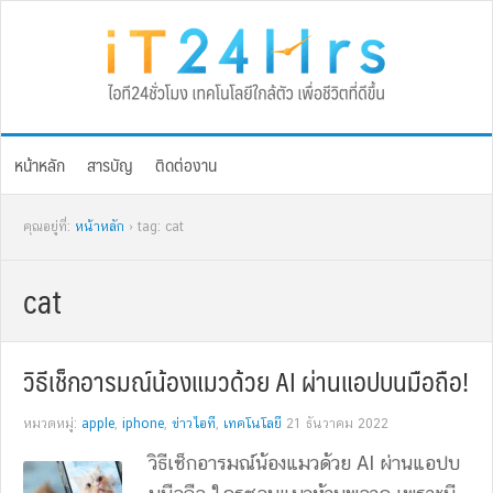
Skip
Skip
Skip
Skip
to
to
to
to
primary
main
primary
footer
navigation
content
sidebar
หน้าหลัก
สารบัญ
ติดต่องาน
คุณอยู่ที่:
หน้าหลัก
› tag: cat
cat
วิธีเช็กอารมณ์น้องแมวด้วย AI ผ่านแอปบนมือถือ!
หมวดหมู่:
apple
,
iphone
,
ข่าวไอที
,
เทคโนโลยี
21 ธันวาคม 2022
วิธีเช็กอารมณ์น้องแมวด้วย AI ผ่านแอปบ