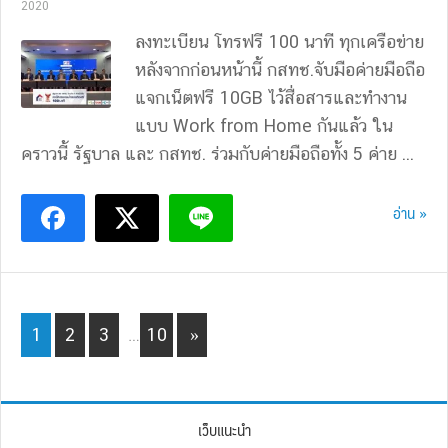
2020
ลงทะเบียน โทรฟรี 100 นาที ทุกเครือข่าย
หลังจากก่อนหน้านี้ กสทช.จับมือค่ายมือถือ
แจกเน็ตฟรี 10GB ไว้สื่อสารและทำงาน
แบบ Work from Home กันแล้ว ใน
คราวนี้ รัฐบาล และ กสทช. ร่วมกับค่ายมือถือทั้ง 5 ค่าย ...
อ่าน »
Interim
Page
Page
Page
Page
1
2
3
…
10
»
pages
omitted
เว็บแนะนำ