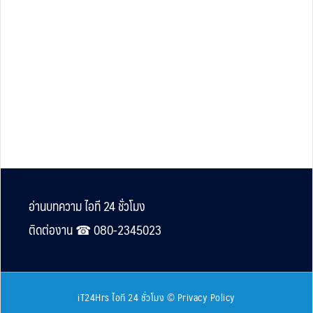
Footer
อ่านบทความ ไอที 24 ชั่วโมง
ติดต่องาน ☎︎ 080-2345023
iT24Hrs ไอที 24 ชั่วโมง
©
Privacy Policy