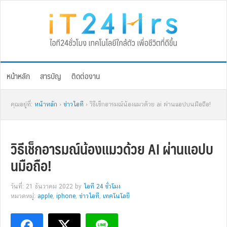
Skip
Skip
Skip
Skip
to
to
to
to
primary
main
primary
footer
navigation
content
sidebar
หน้าหลัก
สารบัญ
ติดต่องาน
คุณอยู่ที่:
หน้าหลัก
›
ข่าวไอที
› วิธีเช็กอารมณ์น้องแมวด้วย ai ผ่านแอปบนมือถือ!
วิธีเช็กอารมณ์น้องแมวด้วย AI ผ่านแอปบ
นมือถือ!
วันที่: 21 ธันวาคม 2022
by
ไอที 24 ชั่วโมง
หมวดหมู่:
apple
,
iphone
,
ข่าวไอที
,
เทคโนโลยี