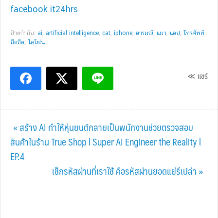
facebook it24hrs
ป้ายกำกับ:
ai
,
artificial intelligence
,
cat
,
iphone
,
อารมณ์
,
แมว
,
แอป
,
โทรศัพท์
มือถือ
,
ไอโฟน
≪ แชร์
Previous
« สร้าง AI ทำให้หุ่นยนต์กลายเป็นพนักงานช่วยตรวจสอบ
Post:
สินค้าในร้าน True Shop l Super AI Engineer the Reality l
EP.4
Next
เช็กรหัสผ่านที่เราใช้ คือรหัสผ่านยอดแย่รึเปล่า »
Post: