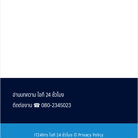
Footer
อ่านบทความ ไอที 24 ชั่วโมง
ติดต่องาน ☎︎ 080-2345023
iT24Hrs ไอที 24 ชั่วโมง
©
Privacy Policy