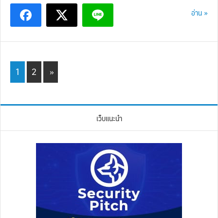
อ่าน »
Page
Page
1
2
»
เว็บแนะนำ