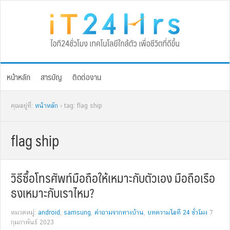
Skip
Skip
Skip
Skip
to
to
to
to
primary
main
primary
footer
navigation
content
sidebar
หน้าหลัก
สารบัญ
ติดต่องาน
คุณอยู่ที่:
หน้าหลัก
› tag: flag ship
flag ship
วิธีซื้อโทรศัพท์มือถือให้เหมาะกับตัวเอง มือถือเรือ
ธงเหมาะกับเราไหม?
หมวดหมู่:
android
,
samsung
,
คำถามจากทางบ้าน
,
บทความไอที 24 ชั่วโมง
7
กุมภาพันธ์ 2023