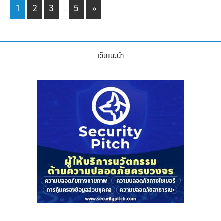
Interim
Page
Page
Page
Page
1
2
3
…
5
»
pages
omitted
เว็บแนะนำ