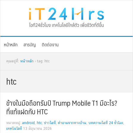
Skip
Skip
Skip
Skip
to
to
to
to
primary
main
primary
footer
navigation
content
sidebar
หน้าหลัก
สารบัญ
ติดต่องาน
คุณอยู่ที่:
หน้าหลัก
› tag: htc
htc
ข้างในมือถือทรัมป์ Trump Mobile T1 มีอะไร?
ที่แท้แฝดกับ HTC
หมวดหมู่:
android
,
htc
,
ข่าวไอที
,
คำถามจากทางบ้าน
,
บทความไอที 24 ชั่วโมง
,
เทคโนโลยี
13 มิถุนายน 2026