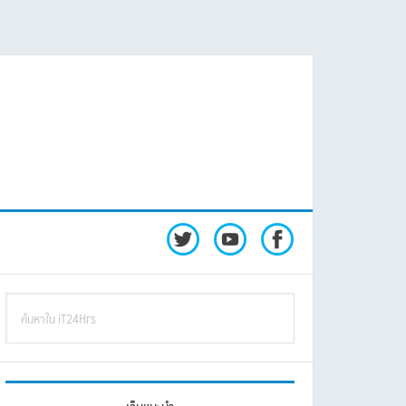
rimary
ค้นหา
idebar
ใน
iT24Hrs