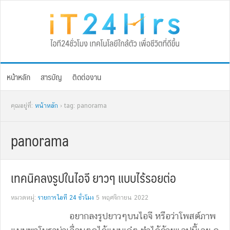
Skip
Skip
Skip
Skip
to
to
to
to
primary
main
primary
footer
navigation
content
sidebar
หน้าหลัก
สารบัญ
ติดต่องาน
คุณอยู่ที่:
หน้าหลัก
› tag: panorama
panorama
เทคนิคลงรูปในไอจี ยาวๆ แบบไร้รอยต่อ
หมวดหมู่:
รายการไอที 24 ชั่วโมง
5 พฤศจิกายน 2022
อยากลงรูปยาวๆบนไอจี หรือว่าโพสต์ภาพ