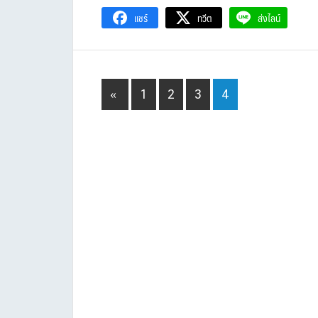
แชร์
ทวีต
ส่งไลน์
Page
Page
Page
Page
«
1
2
3
4