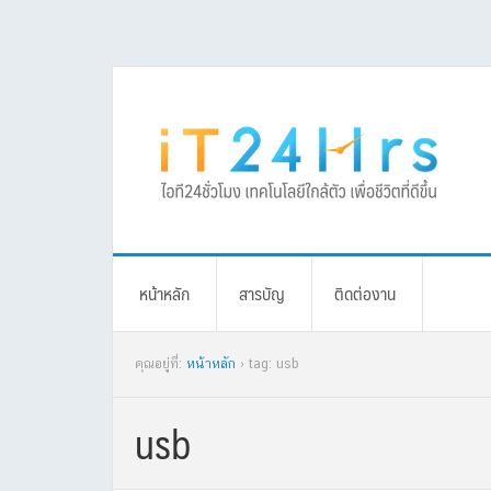
Skip
Skip
Skip
Skip
to
to
to
to
primary
main
primary
footer
navigation
content
sidebar
หน้าหลัก
สารบัญ
ติดต่องาน
คุณอยู่ที่:
หน้าหลัก
› tag: usb
usb