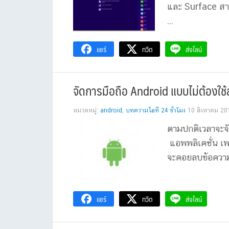
และ Surface สา
...
แชร์
ทวีต
ส่งไลน์
จัดการมือถือ Android แบบไม่ต้องใช
หมวดหมู่:
android
,
บทความไอที 24 ชั่วโมง
10 สิงหาคม 20
ตามปกติเวลาจะจั
แอพพลิเคชั่น เพ
จะคอยลบข้อความ ล
แชร์
ทวีต
ส่งไลน์