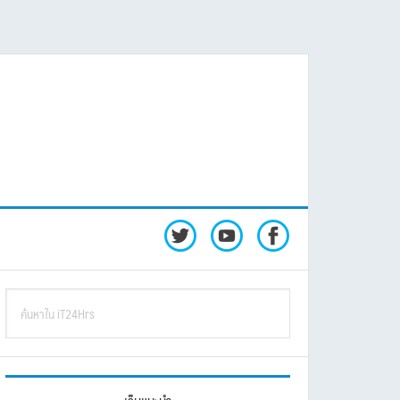
rimary
ค้นหา
idebar
ใน
iT24Hrs