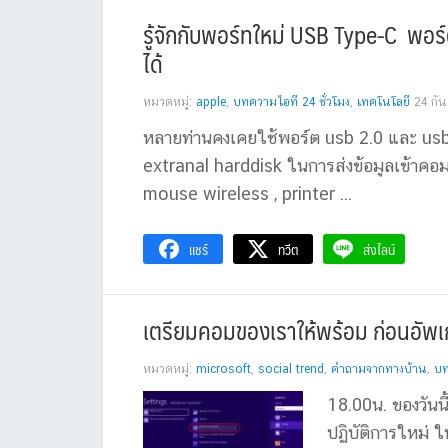
รู้จักกับพอร์ทใหม่ USB Type-C พอร
ได้
หมวดหมู่:
apple
,
บทความไอที 24 ชั่วโมง
,
เทคโนโลยี
24 กั
หลายท่านคงเคยใช้พอร์ต usb 2.0 และ usb 3
extranal harddisk ในการส่งข้อมูลเข้าคอม
mouse wireless , printer ...
แชร์
ทวีต
ส่งไลน์
เตรียมคอมของเราให้พร้อม ก่อนอัพ
หมวดหมู่:
microsoft
,
social trend
,
คำถามจากทางบ้าน
,
บท
18.00น. ของวันน
ปฏิบัติการใหม่ ให