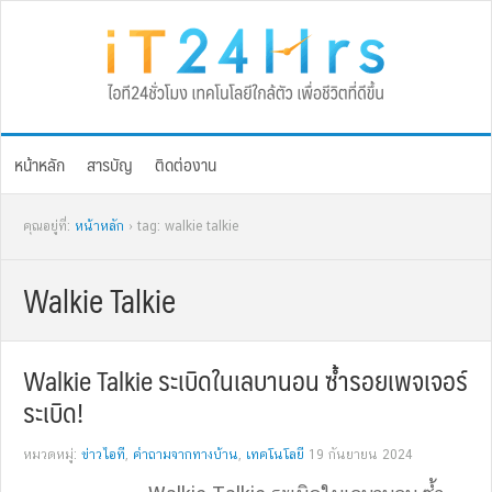
Skip
Skip
Skip
Skip
to
to
to
to
primary
main
primary
footer
navigation
content
sidebar
หน้าหลัก
สารบัญ
ติดต่องาน
คุณอยู่ที่:
หน้าหลัก
› tag: walkie talkie
Walkie Talkie
Walkie Talkie ระเบิดในเลบานอน ซ้ำรอยเพจเจอร์
ระเบิด!
หมวดหมู่:
ข่าวไอที
,
คำถามจากทางบ้าน
,
เทคโนโลยี
19 กันยายน 2024